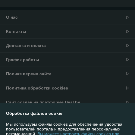
О нас
Контакты
Доставка и оплата
График работы
Полная версия сайта
Политика обработки cookies
Сайт создан на платформе Deal.by
Обработка файлов cookie
Информация для покупателя
Мы используем файлы cookies для обеспечения удобства
Юридическое лицо:
ИП Андриевский Павел Николаевич
пользователей портала и предоставления персональных
г. Минск, ул. Мельникайте 16/92
рекомендаций.
Вы можете настроить файлы cookies или