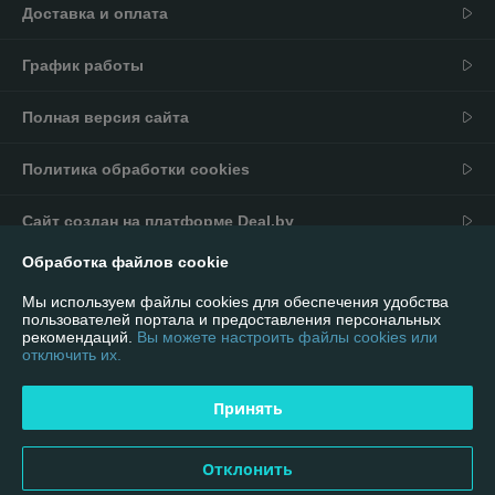
Доставка и оплата
График работы
Полная версия сайта
Политика обработки cookies
Сайт создан на платформе Deal.by
Обработка файлов cookie
Информация для покупателя
Мы используем файлы cookies для обеспечения удобства
Юридическое лицо:
ИП Андриевский Павел Николаевич
пользователей портала и предоставления персональных
г. Минск, ул. Мельникайте 16/92
рекомендаций.
Вы можете настроить файлы cookies или
отключить их.
Регистрационный номер ЕГР: 590981901
УНП: 590981901
Принять
Регистрационный орган: Ошмянский районный исполнительный
комитет
Отклонить
Дата регистрации компании: 02.04.2012