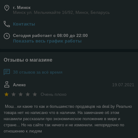
При выборе мультисплит-системы стоит обратить внимание
на таких производителей как
Мitsubishi
heavy Mitsubishi
г. Минск
Минск ул. Мельникайте 16/92, Минск, Беларусь
Electric,Gree
или
Daikin
. Оборудование для
кондиционирования этих марок отличается надёжностью,
Контакты
функциональностью и удобством эксплуатации.
Сегодня работает с 08:00 до 22:00
Показать весь график работы
Отзывы о магазине
38 отзывов за всё время
Алекс
19.07.2021
Очень плохо
Мош...ки какие то как и большинство продавцов на deal.by Реально 
товара нет но написано что в наличии. На замечание об этом 
нахамили рассказали про экономическое положение в мире и 
стране... Но на сайте так ничего и не изменили. непорядочно по 
отношению к людям