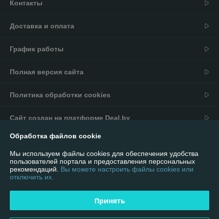
Контакты
Доставка и оплата
График работы
Полная версия сайта
Политика обработки cookies
Сайт создан на платформе Deal.by
Обработка файлов cookie
Информация для покупателя
Мы используем файлы cookies для обеспечения удобства
Юридическое лицо:
ИП Андриевский Павел Николаевич
пользователей портала и предоставления персональных
г. Минск, ул. Мельникайте 16/92
рекомендаций.
Вы можете настроить файлы cookies или
отключить их.
Регистрационный номер ЕГР: 590981901
УНП: 590981901
Принять
Регистрационный орган: Ошмянский районный исполнительный