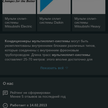
Мульти сплит-
Мульти сплит
Мульти сплит-
системы
системы Daikin
системы
Mitsubishi Electric
Mitsubishi Heavy
Кондиционеры мультисплит-системы
могут быть
укомплектованы внутренними блоками различных типов,
которые соединены с внутренним фреоновым
трубопроводом. Длина трасс
мультисплит-системы
составляет 25-70 метров: этого вполне достаточно для
эффективного кондиционирования помещений в небольшом
Показать всё
коттедже или магазине.
Как и любая техника,
кондиционеры
мультисплит имеют
ряд недостатков. К таковым в первую очередь
О нас
централизованное охлаждение: в случае поломки наружного
блока выходит из строя вся система. Кроме того, стоимость
Рейтинг не сформирован
установки такой системы кондиционирования превышает
Менее 5 отзывов за последний год
стоимость установки обычной сплит-системы из-за большой
протяженности коммуникаций.
Работает с 14.02.2013