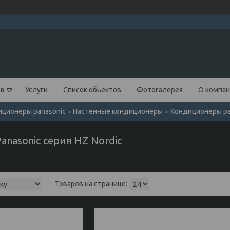
ов
Услуги
Список обьектов
Фотогалерея
О компа
ционеры panasonic
Настенные кондиционеры
Кондиционеры pan
nasonic серия НZ Nordic