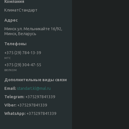
КлиматСтандарт
Минск ул. Мельникайте 16/92,
Минск, Беларусь
+375 (29) 784-13-39
мтс
+375 (29) 304-47-55
велком
standart.kl@mal.ru
+375297841339
+375297841339
+375297841339