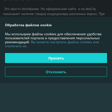
Это просто безобразие. На официальном сайте  и на deal.by 
показывает наличие товара( кондиционеры различных марок). При 
неоднократном заказе, после обработки пишет что заказ отменен, 
хотя есть в наличии!!!! Делаем вывод, делается всё для того, чтобы 
Обработка файлов cookie
покупали варианты дорогие. Хотя наличие дешёвых вариантов есть. 
Перестаньте обманывать людей!
Мы используем файлы cookies для обеспечения удобства
пользователей портала и предоставления персональных
рекомендаций.
Вы можете настроить файлы cookies или
Сделка подтверждена через корзину
отключить их.
Показать все отзывы
Принять
Отклонить
О нас
Контакты
Доставка и оплата
График работы