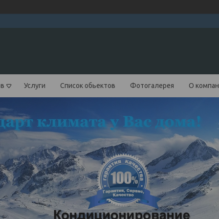
ов
Услуги
Список обьектов
Фотогалерея
О компа