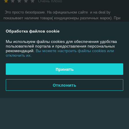
Очень плохо
Это просто безобразие. На официальном сайте  и на deal.by 
показывает наличие товара( кондиционеры различных марок). При 
неоднократном заказе, после обработки пишет что заказ отменен, 
хотя есть в наличии!!!! Делаем вывод, делается всё для того, чтобы 
Обработка файлов cookie
покупали варианты дорогие. Хотя наличие дешёвых вариантов есть. 
Перестаньте обманывать людей!
Мы используем файлы cookies для обеспечения удобства
пользователей портала и предоставления персональных
рекомендаций.
Вы можете настроить файлы cookies или
Сделка подтверждена через корзину
отключить их.
Показать все отзывы
Принять
Отклонить
О нас
Контакты
Доставка и оплата
График работы