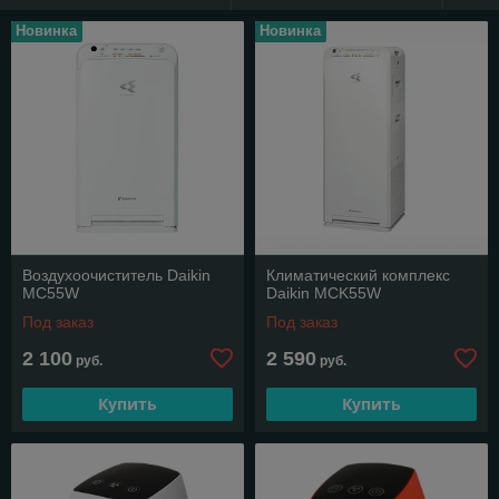
Новинка
Новинка
Воздухоочиститель Daikin
Климатический комплекс
MC55W
Daikin MCK55W
Под заказ
Под заказ
2 100
2 590
руб.
руб.
Купить
Купить