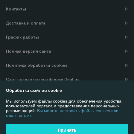
Контакты
Доставка и оплата
График работы
Полная версия сайта
Политика обработки cookies
Сайт создан на платформе Deal.by
Обработка файлов cookie
Информация для покупателя
Мы используем файлы cookies для обеспечения удобства
Юридическое лицо:
ИП Андриевский Павел Николаевич
пользователей портала и предоставления персональных
г. Минск, ул. Мельникайте 16/92
рекомендаций.
Вы можете настроить файлы cookies или
отключить их.
Регистрационный номер ЕГР: 590981901
УНП: 590981901
Принять