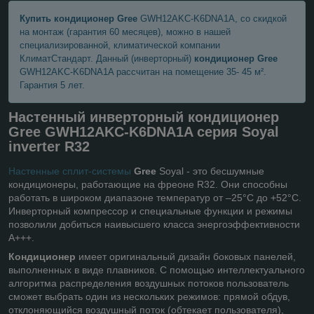
Купить кондиционер Gree
GWH12AKC-K6DNA1A, со скидкой
на монтаж (гарантия 60 месяцев), можно в нашей
специализированной, климатической компании
КлиматСтандарт. Данный (инверторный)
кондиционер
Gree
GWH12AKC-K6DNA1A рассчитан на помещение 35- 45 м².
Гарантия 5 лет.
Настенный инверторный
кондиционер
Gree
GWH12AKC-K6DNA1A серия Soyal
inverter R32
Настенные сплит-системы
Gree
Soyal - это бесшумные
кондиционеры, работающие на фреоне R32. Они способны
работать в широком диапазоне температур от –25°С до +52°С.
Инверторный компрессор и специальные функции и режимы
позволили добиться наивысшего класса энергоэффективности
А+++.
Кондиционер
имеет оригинальный дизайн боковых панелей,
выполненных в виде плавников. С помощью интеллектуального
алгоритма распределения воздушных потоков пользователь
сможет выбрать один из нескольких режимов: прямой обдув,
отклоняющийся воздушный поток (обтекает пользователя),