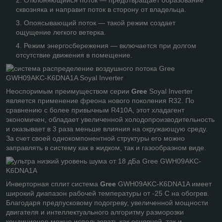
Отклоняющийся поток — предотвращает образование
сквозняка и направит поток в сторону от владельца.
Опоясывающий поток — такой режим создает
ощущение легкого ветерка.
Режим энергосбережения — включается при долгом
отсутствие движения в помещение.
Неоспоримым преимуществом серии
Gree
Soyal Inverter
является применение фреона нового поколения R32. По
сравнению с более привычным R410A, этот хладагент
экономичен, обладает увеличенной холодопроизводительность
и оказывает в 3 раза меньше влияния на окружающую среду.
За счет своей однокомпонентной структуры его можно
заправлять в систему как в жидком, так и газообразном виде.
Инверторная сплит система
Gree
GWH09AKC-K6DNA1A имеет
широкий диапазон рабочей температуры от -25 С на обогрев.
Благодаря предпусковому подогреву, увеличенной мощности
двигателя и интеллектуального алгоритму разморозки
кондиционер можно использовать как основной, так и