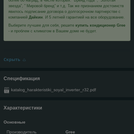
более 80 наград, в числе которых: “Бренд года” ,” Золотая
звезда”, ” Мировой бренд” и т.д. Так же признанием достоинств
явилось подписание договора о долгосрочном партнерстве с
компанией
Дайкин
. И 5 летней гарантией на все оборудование.
Выберите лучшее для себя, решите
купить кондиционер Gree
- и проблем с климатом в Вашем доме не будет.
Скрыть
Спецификация
katalog_harakteristiki_soyal_inverter_r32.pdf
Характеристики
Основные
Производитель
Gree