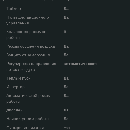
Таймер
Да
Пульт дистанционного
Да
управления
Количество режимов
5
работы
Режим осушения воздуха
Да
Защита от замерзания
Да
Регулировка направления
автоматическая
потока воздуха
Теплый пуск
Да
Инвертор
Да
Автоматический режим
Да
работы
Дисплей
Да
Ночной режим работы
Да
Функция ионизации
Нет