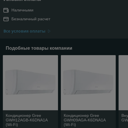
Наличными
Безналичный расчет
Все условия оплаты
Подобные товары компании
Кондиционер Gree
Кондиционер Gree
Вну
GWH12AGB-K6DNA1A
GWH09AGA-K6DNA1A
GW
(Wi-Fi)
(Wi-Fi)