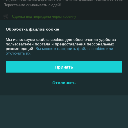
Перестаньте обманывать людей!
Сделка подтверждена через корзину
Обработка файлов cookie
Показать все отзывы
Мы используем файлы cookies для обеспечения удобства
пользователей портала и предоставления персональных
рекомендаций.
Вы можете настроить файлы cookies или
О нас
отключить их.
Контакты
Принять
Доставка и оплата
Отклонить
График работы
Полная версия сайта
Политика обработки cookies