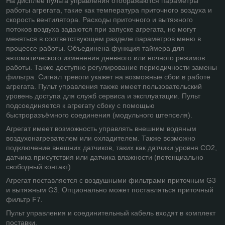
На дисплее пульта управления отображаются параметры
работы агрегата, такие как температура приточного воздуха и
скорость вентилятора. Расходы приточного и вытяжного
потоков воздуха задаются при запуске агрегата, но могут
меняться в соответствующем разделе параметров меню в
процессе работы. Объединена функция таймера для
автоматического изменения дневного или ночного режимов
работы. Также доступно регулирование периодичности замены
фильтра. Сигнал тревоги укажет на возможные сбои в работе
агрегата. Пульт управления также имеет пользовательский
уровень доступа для служб сервиса и эксплуатации. Пульт
подсоединяется к агрегату сбоку с помощью
быстроразъёмного соединения (модульного штепселя).
Агрегат имеет возможность управлять внешним водяным
воздухонагревателем или охладителем. Также возможно
подключение внешних датчиков, таких как датчики уровня СО2,
датчика присутствия или датчика влажности (потенциально
свободный контакт).
Агрегат поставляется с воздушными фильтрами приточным G3
и вытяжным G3. Опционально может поставляться приточный
фильтр F7.
Пульт управления и соединительный кабель входят в комплект
поставки.