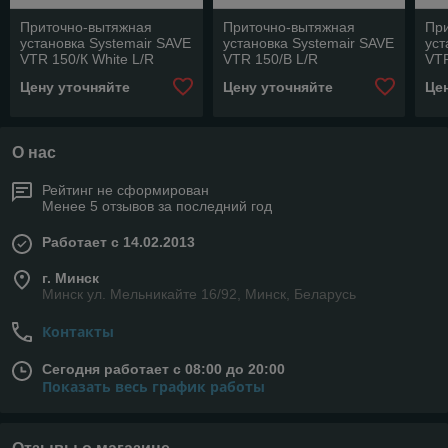
Приточно-вытяжная
Приточно-вытяжная
Пр
установка Systemair SAVE
установка Systemair SAVE
уст
VTR 150/К White L/R
VTR 150/B L/R
VTR
500W/1000W
500W/1000W
Цену уточняйте
Цену уточняйте
Це
О нас
Рейтинг не сформирован
Менее 5 отзывов за последний год
Работает с 14.02.2013
г. Минск
Минск ул. Мельникайте 16/92, Минск, Беларусь
Контакты
Сегодня работает с 08:00 до 20:00
Показать весь график работы