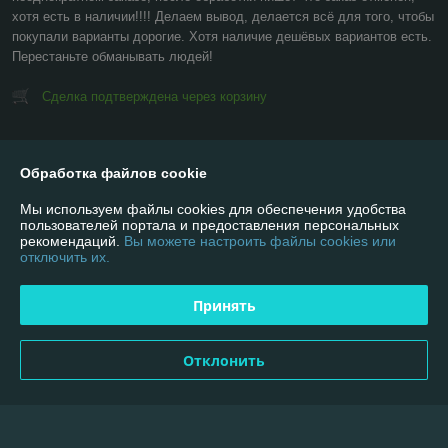
хотя есть в наличии!!!! Делаем вывод, делается всё для того, чтобы 
покупали варианты дорогие. Хотя наличие дешёвых вариантов есть. 
Перестаньте обманывать людей!
Сделка подтверждена через корзину
Показать все отзывы
Обработка файлов cookie
Мы используем файлы cookies для обеспечения удобства
О нас
пользователей портала и предоставления персональных
рекомендаций.
Вы можете настроить файлы cookies или
отключить их.
Контакты
Принять
Доставка и оплата
График работы
Отклонить
Полная версия сайта