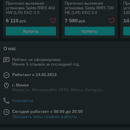
Приточно-вытяжная
Приточно-вытяжная
Пр
установка Salda RIRS 400
установка Salda RIRS 700
уст
HW (L/R) EKO 3.0
HE (L/R) EKO 3.0
190
(водяной нагрев)
RH
6 110
7 590
14
руб.
руб.
Купить
Купить
О нас
Рейтинг не сформирован
Менее 5 отзывов за последний год
Работает с 14.02.2013
г. Минск
Минск ул. Мельникайте 16/92, Минск, Беларусь
Контакты
Сегодня работает с 08:00 до 20:00
Показать весь график работы