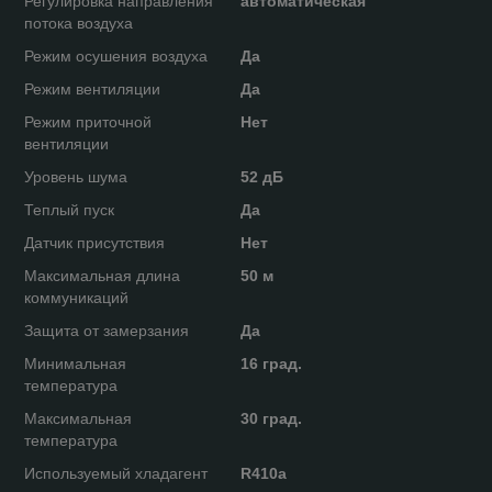
Регулировка направления
автоматическая
потока воздуха
Режим осушения воздуха
Да
Режим вентиляции
Да
Режим приточной
Нет
вентиляции
Уровень шума
52 дБ
Теплый пуск
Да
Датчик присутствия
Нет
Максимальная длина
50 м
коммуникаций
Защита от замерзания
Да
Минимальная
16 град.
температура
Максимальная
30 град.
температура
Используемый хладагент
R410a