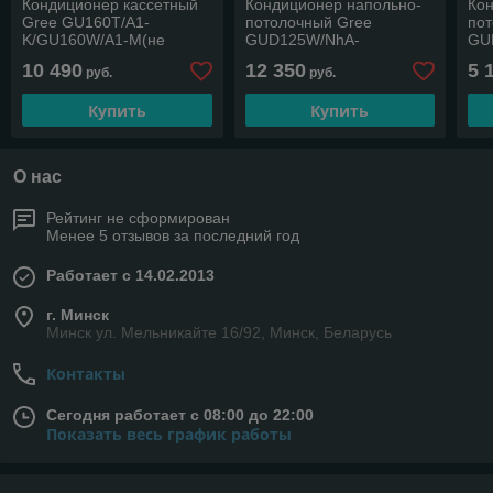
Кондиционер кассетный
Кондиционер напольно-
Ко
Gree GU160T/A1-
потолочный Gree
по
K/GU160W/A1-M(не
GUD125W/NhA-
GU
инвертор)
X/GUD125ZD/A-T
S/
10 490
12 350
5 
руб.
руб.
Купить
Купить
О нас
Рейтинг не сформирован
Менее 5 отзывов за последний год
Работает с 14.02.2013
г. Минск
Минск ул. Мельникайте 16/92, Минск, Беларусь
Контакты
Сегодня работает с 08:00 до 22:00
Показать весь график работы