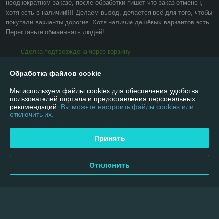
неоднократном заказе, после обработки пишет что заказ отменен, 
хотя есть в наличии!!!! Делаем вывод, делается всё для того, чтобы 
покупали варианты дорогие. Хотя наличие дешёвых вариантов есть. 
Перестаньте обманывать людей!
Сделка подтверждена через корзину
Обработка файлов cookie
Показать все отзывы
Мы используем файлы cookies для обеспечения удобства
пользователей портала и предоставления персональных
рекомендаций.
Вы можете настроить файлы cookies или
О нас
отключить их.
Контакты
Принять
Доставка и оплата
Отклонить
График работы
Полная версия сайта