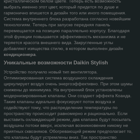
кристаллическом белом цвете. Теперь есть возможность
выбрать именно этот цвет, который придется по душе и
гармонично впишется в дизайн того или иного помещения.
Система внутреннего блока разработана согласно новейшим
технологиям. Теперь при запуске передняя панель
перемещается на позицию параллельно корпусу. Благодаря
этой функции повышается эффективность механизма и не
теряется красота внешнего вида. Закругленные углы
добавляют изящества стилю, в котором выполнен дизайн
кондиционера
.
Уникальные возможности
Daikin
Stylish
Устройство получило новый тип вентилятора.
Оптимизированная система воздушного охлаждения
циркулирует воздух очень энергоэффективно. При этом шумы
снижены до минимума. На внутренний блок установлены
модернизированные клапаны. Они создают эффекта Коанда.
Такие клапаны идеально фокусируют поток воздуха и
содействуют тому, что распределение температуры по
пространству происходит равномерно и рационально. Если
выставить охлаждающий режим, два клапана будут посылать
воздушны потоки вверх, исключая возникновение никому не
приятных сквозняков. Обогревающий режим предполагает то,
что клапаны будут устремлены вниз. Так пространство