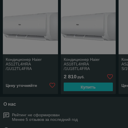
Кондиционер Haier
Кондиционер Haier
Кон
AS12TL4HRA
AS18TL4HRA
AS
/1U12TL4FRA
/1U18TL4FRA
S/
2 810
руб.
Цену уточняйте
Це
Купить
О нас
Рейтинг не сформирован
Менее 5 отзывов за последний год