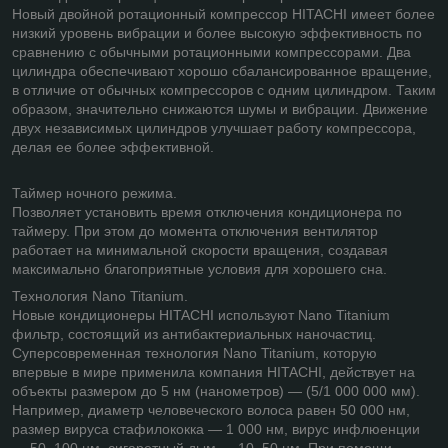
Новый двойной ротационный компрессор HITACHI имеет более
низкий уровень вибрации и более высокую эффективность по
сравнению с обычными ротационными компрессорами. Два
цилиндра обеспечивают хорошо сбалансированное вращение,
в отличие от обычных компрессоров с одним цилиндром. Таким
образом, значительно снижаются шумы и вибрации. Движение
двух независимых цилиндров улучшает работу компрессора,
делая ее более эффективной.
Таймер ночного режима.
Позволяет установить время отключения кондиционера по
таймеру. При этом до момента отключения вентилятор
работает на минимальной скорости вращения, создавая
максимально благоприятные условия для хорошего сна.
Технология Nano Titanium.
Новые кондиционеры HITACHI используют Nano Titanium
фильтр, состоящий из антибактериальных наночастиц.
Суперсовременная технология Nano Titanium, которую
впервые в мире применила компания HITACHI, действует на
объекты размером до 5 нм (нанометров) — (5/1 000 000 мм).
Например, диаметр человеческого волоса равен 50 000 нм,
размер вируса стафилококка — 1 000 нм, вирус инфлюенции
— 50–100 нм, сигаретный дым — 10–50 нм. При помощи