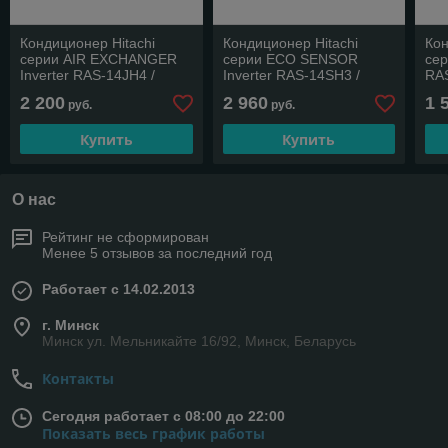
Кондиционер Hitachi
Кондиционер Hitachi
Кон
серии AIR EXCHANGER
серии ECO SENSOR
сер
Inverter RAS-14JH4 /
Inverter RAS-14SH3 /
RA
RAC-14JH4
RAC-14SH3
2 200
2 960
1 
руб.
руб.
Купить
Купить
О нас
Рейтинг не сформирован
Менее 5 отзывов за последний год
Работает с 14.02.2013
г. Минск
Минск ул. Мельникайте 16/92, Минск, Беларусь
Контакты
Сегодня работает с 08:00 до 22:00
Показать весь график работы