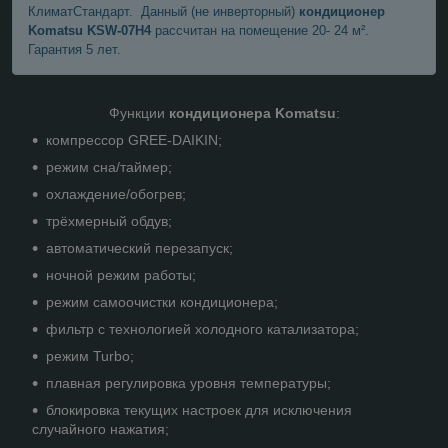
КлиматСтандарт. Данный (не инверторный)
кондиционер
Komatsu KSW-07H4
рассчитан на помещение 20- 24 м².
Гарантия 5 лет.
Функции
кондиционера Komatsu
:
компрессор GREE-DAIKIN;
режим сна/таймер;
охлаждение/обогрев;
трёхмерный обдув;
автоматический перезапуск;
ночной режим работы;
режим самоочистки кондиционера;
фильтр с технологией холодного катализатора;
режим Turbo;
плавная регулировка уровня температуры;
блокировка текущих настроек для исключения
случайного нажатия;