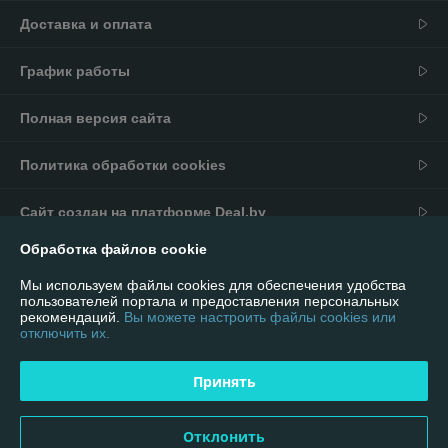
Доставка и оплата
График работы
Полная версия сайта
Политика обработки cookies
Сайт создан на платформе Deal.by
Обработка файлов cookie
Информация для покупателя
Мы используем файлы cookies для обеспечения удобства
Юридическое лицо:
ИП Андриевский Павел Николаевич
пользователей портала и предоставления персональных
г. Минск, ул. Мельникайте 16/92
рекомендаций.
Вы можете настроить файлы cookies или
отключить их.
Регистрационный номер ЕГР: 590981901
УНП: 590981901
Принять
Регистрационный орган: Ошмянский районный исполнительный
комитет
Отклонить