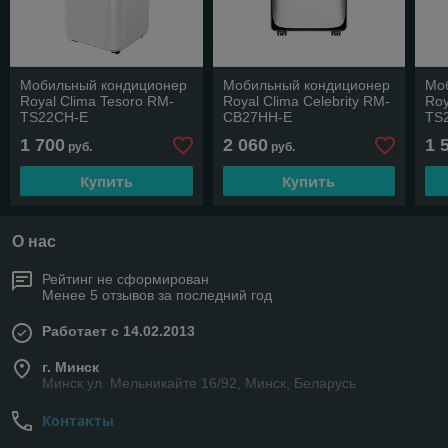
Мобильный кондиционер
Мобильный кондиционер
Мо
Royal Clima Tesoro RM-
Royal Clima Celebrity RM-
Roy
TS22CH-E
СB27HH-E
TS
1 700
2 060
1 
руб.
руб.
Купить
Купить
О нас
Рейтинг не сформирован
Менее 5 отзывов за последний год
Работает с 14.02.2013
г. Минск
Минск ул. Мельникайте 16/92, Минск, Беларусь
Контакты