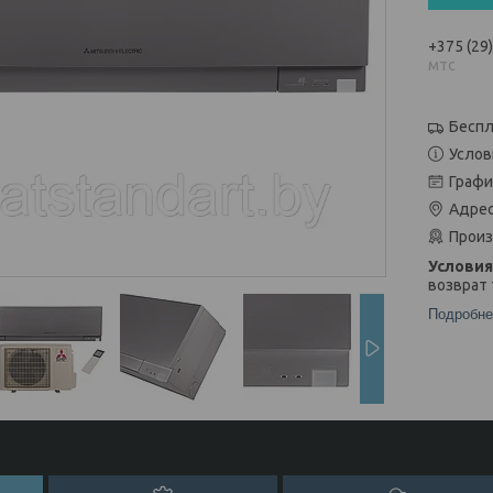
+375 (29
мтс
Беспл
Услов
Графи
Адрес
Произ
возврат 
Подробне