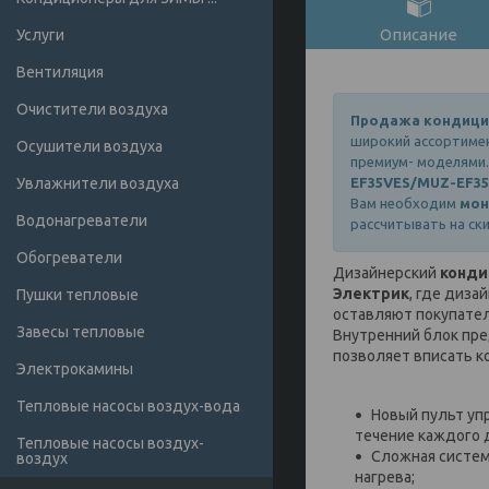
Описание
Услуги
Вентиляция
Очистители воздуха
Продажа кондици
широкий ассортим
Осушители воздуха
премиум- моделями.
Увлажнители воздуха
EF35VES/MUZ-EF3
Вам необходим
мон
Водонагреватели
рассчитывать на ск
Обогреватели
Дизайнерский
кондиц
Электрик
, где диза
Пушки тепловые
оставляют покупател
Завесы тепловые
Внутренний блок пре
позволяет вписать к
Электрокамины
Тепловые насосы воздух-вода
Новый пульт уп
течение каждого 
Тепловые насосы воздух-
Сложная систем
воздух
нагрева;