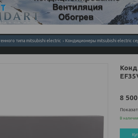
нного типа mitsubishi electric
Кондиционеры mitsubishi electric се
Конди
EF35
8 500
Показа
В наличи
Ку