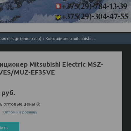
рия design (инвертор)
Кондиционер mitsubishi electric msz-ef35ves/muz-ef35ve
ционер Mitsubishi Electric MSZ-
VES/MUZ-EF35VE
руб.
ть оптовые цены
и
Оптом и в розницу
пить