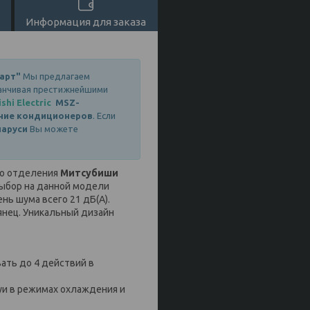
Информация для заказа
арт"
Мы предлагаем
канчивая престижнейшими
shi
Electric
MSZ-
ние
кондиционеров
. Если
ларуси
Вы можете
го отделения
Митсубиши
Выбор на данной модели
нь шума всего 21 дБ(А).
янец. Уникальный дизайн
ать до 4 действий в
уи в режимах охлаждения и