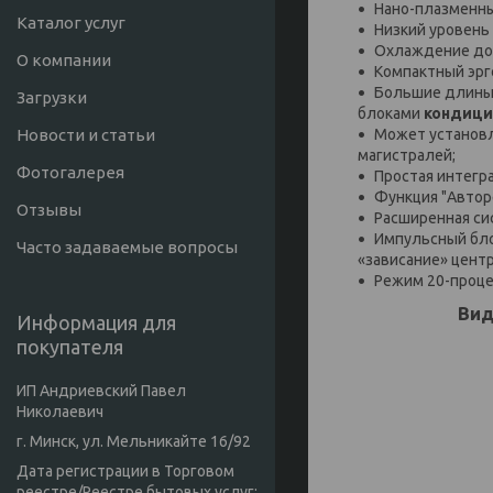
Нано-плазменны
Каталог услуг
Низкий уровень 
Охлаждение до –
О компании
Компактный эрг
Большие длины 
Загрузки
блоками
кондици
Новости и статьи
Может установл
магистралей;
Фотогалерея
Простая интегр
Функция "Автор
Отзывы
Расширенная си
Импульсный бло
Часто задаваемые вопросы
«зависание» цент
Режим 20-проце
Ви
Информация для
покупателя
ИП Андриевский Павел
Николаевич
г. Минск, ул. Мельникайте 16/92
Дата регистрации в Торговом
реестре/Реестре бытовых услуг: