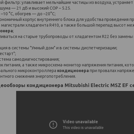
й фильтр: улавливает мельчайшие частицы из воздуха, устраняет 
шума — 21 дБ и высокий COP – 5.25.
10 °С, обогрев — до –20°С;
ономичный корпус внутреннего блока для удобства проведения п
магистрали хладагента R410, а также большой перепад высот м
онера
;
иваться на старые трубопроводы от хладагентом R22 без замены
ация в системы "Умный дом" и в системы диспетчеризации;
естарт";
стема самодиагностирования;
к питания, а также микросхема-монитор напряжения питания, ко
рального микроконтроллера
кондиционера
при провалах напряже
нтного снижения энергопотребления.
деообзоры
кондиционера Mitsubishi Electric
MSZ EF се