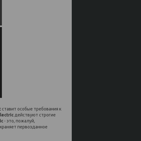
c
ставит особые требования к
lectric
действуют строгие
ic
- это, пожалуй,
охраняет первозданное