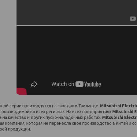
ой серии производятся на заводах в Таиланде.
Mitsubishi Electri
 производимой во всех регионах. На всех предприятиях
Mitsubishi E
 на качество и других пуско-наладочных работах.
Mitsubishi Electr
ая компания, которая не перенесла свое производство в Китай и с
воей продукции.