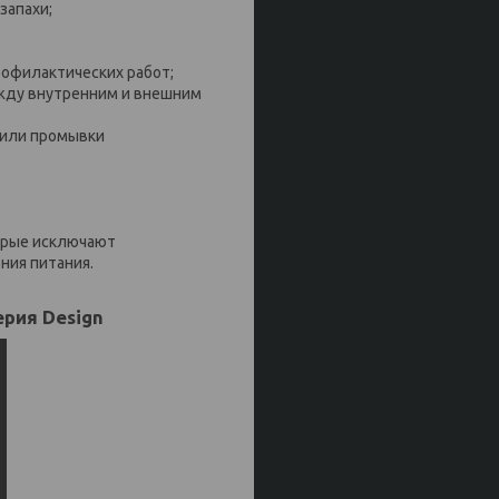
запахи;
рофилактических работ;
ежду внутренним и внешним
 или промывки
торые исключают
ния питания.
рия Design