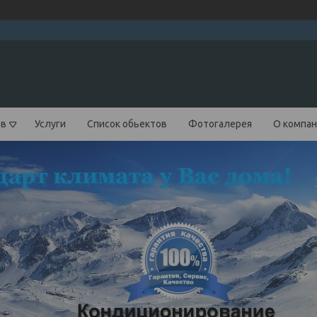
ов
Услуги
Список обьектов
Фотогалерея
О компа