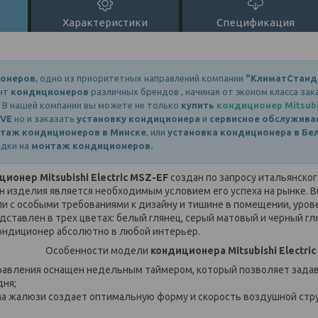
Характеристики
Спецификация
онеров
, одно из приоритетных направлений компании
"КлиматСтанд
ент
кондиционеров
различных брендов , начиная от эконом класса за
 В нашей компании вы можете не только
купить
кондиционер Mitsubi
5VE
но и заказать
установку кондиционера
и
сервисное обслужива
таж кондиционеров в Минске
, или
установка кондиционера в
Бе
идки на
монтаж кондиционеров.
ионер Mitsubishi Electric MSZ-EF
создан по запросу итальянско
йн изделия является необходимым условием его успеха на рынке. 
и с особыми требованиями к дизайну и тишине в помещении, урове
дставлен в трех цветах: белый глянец, серый матовый и черный гл
ондиционер абсолютно в любой интерьер.
Особенности модели
кондиционера Mitsubishi Electric
равления оснащен недельным таймером, который позволяет задав
дня;
а жалюзи создает оптимальную форму и скорость воздушной стр