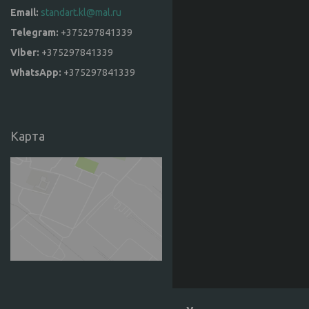
standart.kl@mal.ru
+375297841339
+375297841339
+375297841339
Карта