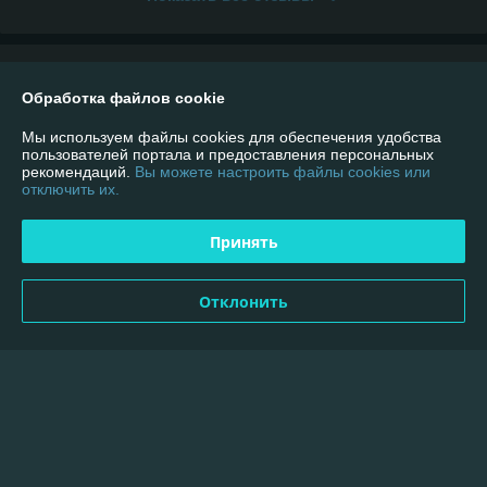
О нас
Обработка файлов cookie
Контакты
Мы используем файлы cookies для обеспечения удобства
пользователей портала и предоставления персональных
рекомендаций.
Вы можете настроить файлы cookies или
Доставка и оплата
отключить их.
График работы
Принять
Полная версия сайта
Отклонить
Политика обработки cookies
Сайт создан на платформе Deal.by
Информация для покупателя
Юридическое лицо:
ИП Андриевский Павел Николаевич
г. Минск, ул. Мельникайте 16/92