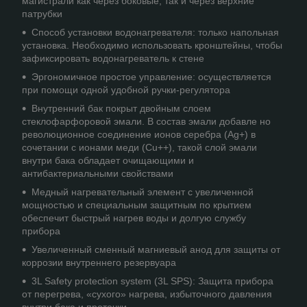
магистрали как через боковые, так и через верхние
патрубки
Способ установки водонагревателя: только напольная
установка. Необходимо использовать кронштейны, чтобы
зафиксировать водонагреватель к стене
Эргономичное простое управление: осуществляется
при помощи одной удобной ручки-регулятора
Внутренний бак покрыт двойным слоем
стеклофарфоровой эмали. В состав эмали добавле но
революционное соединение ионов серебра (Ag+) в
сочетании с ионами меди (Cu++), такой слой эмали
внутри бака обладает очищающими и
антибактериальными свойствами
Медный нагревательный элемент с увеличенной
мощностью и специальным защитным по крытием
обеспечит быстрый нагрев воды и долгую службу
прибора
Увеличенный сменный магниевый анод для защиты от
коррозии внутреннего резервуара
3L Safety protection system (3L SPS): Защита прибора
от перегрева, «сухого» нагрева, избыточного давления
внутри бака и протечки