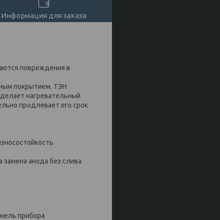
Информация для заказа
чаются повреждения в
тным покрытием. ТЭН
й) делает нагревательный
ельно продлевает его срок
износостойкость
 замена анода без слива
анель прибора