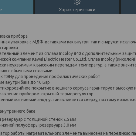
е
Характеристики
новка прибора
онная упаковка с МДФ-вставками как внутри, так и снаружи: исклю
ртировки
тельный элемент из сплава Incoloy 840 с дополнительным защи
ской компании Kawai Electric Heater Co.,Ltd. Сплав Incoloy (инколо
ски неуязвимым к высоким перепадам температур, а также значит
нию с обычными сплавами
 к ТЭНу для проведения профилактических работ
е внутри бака до 10 Бар
тикоррозийное покрытие внешнего корпуса гарантирует высокую 
авление прибором: скрытый терморегулятор
енный магниевый анод устанавливается сверху, поэтому возможна
внутреннего бака
 резервуар с толщиной стенок 2,5 мм
 нижней полусферы резервуара 3,0 мм
атор работы нагревательного элемента вынесена на переднюю п