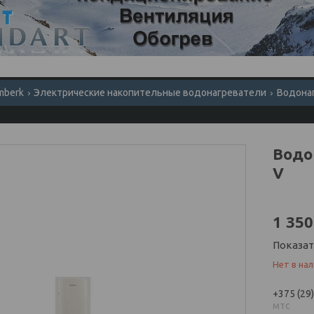
mberk
Электрические накопительные водонагреватели
Водона
Водо
V
1 350
Показа
Нет в на
+375 (29
мтс