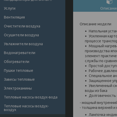
Описани
Услуги
Вентиляция
Описание модели
Очистители воздуха
Напольная уста
Осушители воздуха
Усиленная карт
процессе транспо
Увлажнители воздуха
Мощный нагрева
производства япон
Водонагреватели
элемент практиче
службы по сравне
Обогреватели
Простой доступ
Пушки тепловые
Рабочее давлени
Специальное ан
Завесы тепловые
Защищенное упр
Увеличенный см
Электрокамины
воды из бака
Долговечность 
Тепловые насосы воздух-вода
- мощный внутренний
Тепловые насосы воздух-
- толщина верхней и
воздух
Лампочка-индик