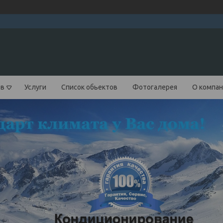
ов
Услуги
Список обьектов
Фотогалерея
О компа