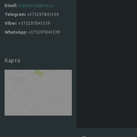
standart.kl@mal.ru
+375297841339
+375297841339
+375297841339
Карта