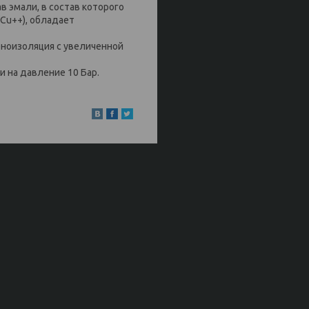
 эмали, в состав которого
Cu++), обладает
еноизоляция с увеличенной
 на давление 10 Бар.