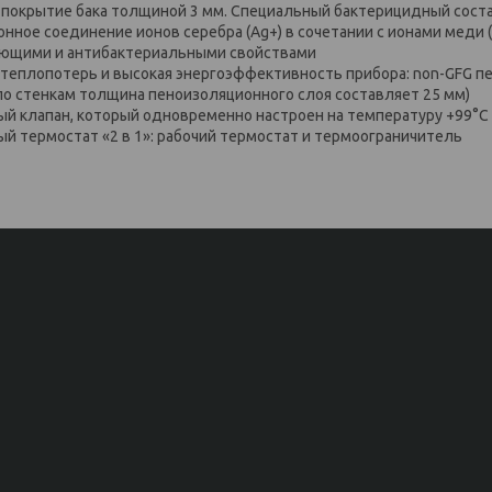
покрытие бака толщиной 3 мм. Специальный бактерицидный состав
ное соединение ионов серебра (Ag+) в сочетании с ионами меди (
ющими и антибактериальными свойствами
 теплопотерь и высокая энергоэффективность прибора: non-GFG п
по стенкам толщина пеноизоляционного слоя составляет 25 мм)
й клапан, который одновременно настроен на температуру +99°С и
й термостат «2 в 1»: рабочий термостат и термоограничитель