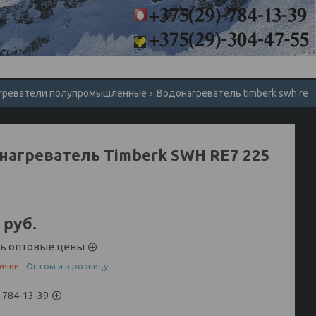
греватели полупромышленные
Водонагреватель timberk swh 
нагреватель Timberk SWH RE7 225
руб.
ть оптовые цены
личии
Оптом и в розницу
) 784-13-39