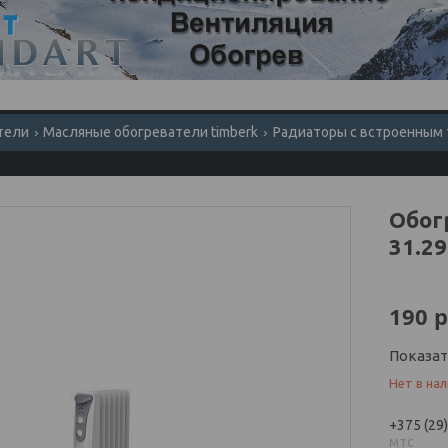
тели
Масляные обогреватели timberk
Радиаторы с встроенным
Обог
31.2
190
р
Показа
Нет в на
+375 (29
мтс