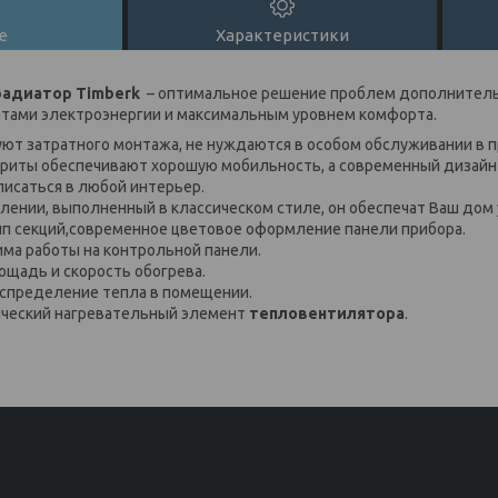
е
Характеристики
радиатор Timberk
– оптимальное решение проблем дополнитель
тами электроэнергии и максимальным уровнем комфорта.
уют затратного монтажа, не нуждаются в особом обслуживании в п
риты обеспечивают хорошую мобильность, а современный дизайн
писаться в любой интерьер.
влении, выполненный в классическом стиле, он обеспечат Ваш дом
ип секций,современное цветовое оформление панели прибора.
ма работы на контрольной панели.
ощадь и скорость обогрева.
спределение тепла в помещении.
ческий нагревательный элемент
тепловентилятора
.