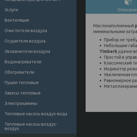
Описани
Услуги
Вентиляция
Маслонаполненный
Очистители воздуха
минимальными затра
Прибор не треб
Осушители воздуха
Небольшие габа
Увлажнители воздуха
Timberk
удачно в
Простой в упра
Водонагреватели
Классический т
Индикатор режи
Обогреватели
Увеличенная пл
Равномерное ра
Пушки тепловые
Металлокерами
Завесы тепловые
Электрокамины
Тепловые насосы воздух-вода
Тепловые насосы воздух-
воздух