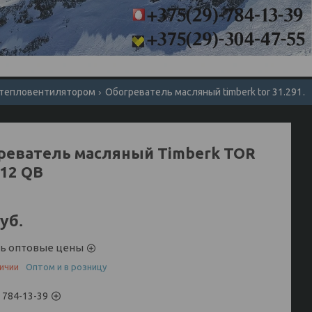
 тепловентилятором
Обогреватель масляный timberk tor 31.2912 q
реватель масляный Timberk TOR
912 QB
уб.
ть оптовые цены
личии
Оптом и в розницу
) 784-13-39