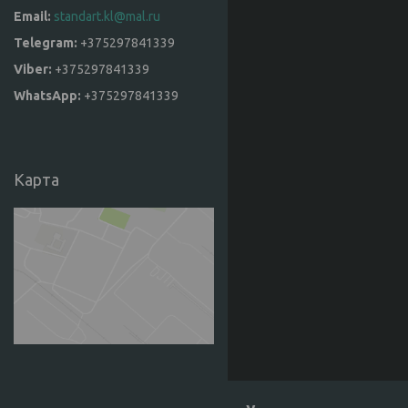
standart.kl@mal.ru
+375297841339
+375297841339
+375297841339
Карта