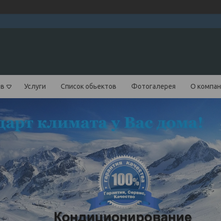
ов
Услуги
Список обьектов
Фотогалерея
О компа