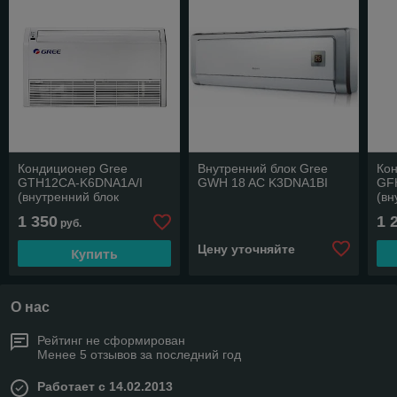
Кондиционер Gree
Внутренний блок Gree
Ко
GTH12СА-K6DNA1A/I
GWH 18 AC K3DNA1BI
GF
(внутренний блок
(вн
напольно-потолочный)
ка
1 350
1 
руб.
Цену уточняйте
Купить
О нас
Рейтинг не сформирован
Менее 5 отзывов за последний год
Работает с 14.02.2013