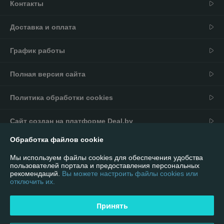
Контакты
Доставка и оплата
График работы
Полная версия сайта
Политика обработки cookies
Сайт создан на платформе Deal.by
Обработка файлов cookie
Информация для покупателя
Мы используем файлы cookies для обеспечения удобства
Юридическое лицо:
ИП Андриевский Павел Николаевич
пользователей портала и предоставления персональных
г. Минск, ул. Мельникайте 16/92
рекомендаций.
Вы можете настроить файлы cookies или
отключить их.
Регистрационный номер ЕГР: 590981901
УНП: 590981901
Принять
Регистрационный орган: Ошмянский районный исполнительный