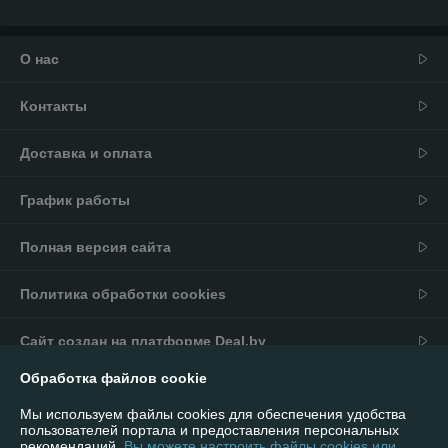
О нас
Контакты
Доставка и оплата
График работы
Полная версия сайта
Политика обработки cookies
Сайт создан на платформе Deal.by
Обработка файлов cookie
Информация для покупателя
Мы используем файлы cookies для обеспечения удобства
Юридическое лицо:
ИП Андриевский Павел Николаевич
пользователей портала и предоставления персональных
г. Минск, ул. Мельникайте 16/92
рекомендаций.
Вы можете настроить файлы cookies или