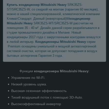
Купить кондиционер Mitsubishi Heavy
SRK35ZS-
SТ/SRC35ZS-W, со скидкой на монтаж (гарантия 60 месяцев),
можно в нашей специализированной, климатической компании
КлиматСтандарт. Данный (инверторный)W
кондиционер
Mitsubishi Heavy
SRK35ZS-WТ/SRC35ZS-W рассчитан на
помещение 35 - 40 м².
Дизайн данной серии разрабатывался в
студии промышленного дизайна в Милане. Новый
кондиционеры 2017 года c закругленными контурами впишутся
в любой интерьер.
Кондиционеры Mitsubishi Heavy
серии
Premium оснащены уникальной и мощной антиаллергенной
системой очистки, которая не допускает попадания в воздух
бытовых аллергенов Гарантия 3 года.
Функции
кондиционера Mitsubishi Heavy
:
Управление по Wi-Fi.
Низкий уровень шума.
Высокая сезонная эффективность.
Тихий воздушный поток с помощью 3D-Auto.
Высокоэффективный инвертор