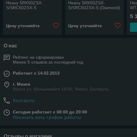
Heavy SRK50ZSX-
Heavy SRK50ZSX-
He
S/SRC50ZSX-S
S/SRC50ZSX-S (Diamond)
WТ
(Pr
5 
Цену уточняйте
Цену уточняйте
О нас
Рейтинг не сформирован
Менее 5 отзывов за последний год
Работает с 14.02.2013
г. Минск
Минск ул. Мельникайте 16/92, Минск, Беларусь
Контакты
Сегодня работает с 08:00 до 20:00
Показать весь график работы
Отзывы о магазине