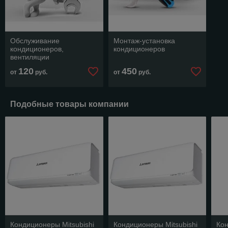
Обслуживание
Монтаж-установка
кондиционеров,
кондиционеров
вентиляции
120
450
от
руб.
от
руб.
Подобные товары компании
Кондиционеры Mitsubishi
Кондиционеры Mitsubishi
Кон