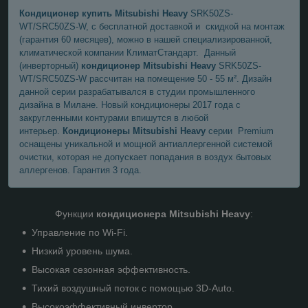
Кондиционер купить Mitsubishi Heavy
SRK50ZS-
WТ/SRC50ZS-W, с бесплатной доставкой и скидкой на монтаж
(гарантия 60 месяцев), можно в нашей специализированной,
климатической компании КлиматСтандарт. Данный
(инверторный)
кондиционер Mitsubishi Heavy
SRK50ZS-
WТ/SRC50ZS-W рассчитан на помещение 50 - 55 м². Дизайн
данной серии разрабатывался в студии промышленного
дизайна в Милане. Новый кондиционеры 2017 года c
закругленными контурами впишутся в любой
интерьер.
Кондиционеры Mitsubishi Heavy
серии Premium
оснащены уникальной и мощной антиаллергенной системой
очистки, которая не допускает попадания в воздух бытовых
аллергенов. Гарантия 3 года.
Функции
кондиционера Mitsubishi Heavy
:
Управление по Wi-Fi.
Низкий уровень шума.
Высокая сезонная эффективность.
Тихий воздушный поток с помощью 3D-Auto.
Высокоэффективный инвертор