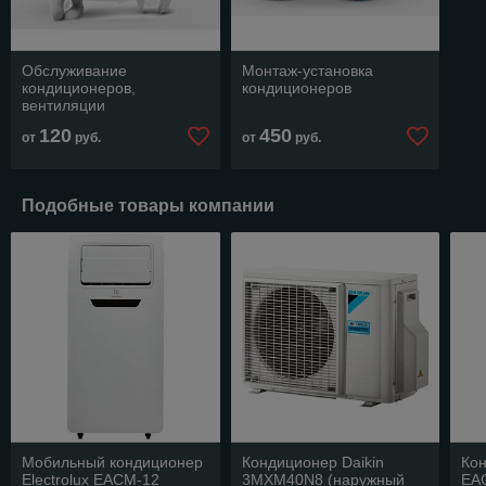
Обслуживание
Монтаж-установка
кондиционеров,
кондиционеров
вентиляции
120
450
от
руб.
от
руб.
Подобные товары компании
Мобильный кондиционер
Кондиционер Daikin
Кон
Electrolux EACM-12
3MXM40N8 (наружный
EA