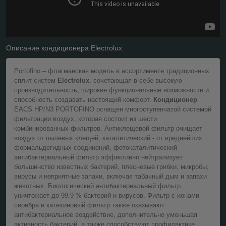
Описание кондиционера Electrolux
Portofino – флагманская модель в ассортименте традиционных
сплит-систем
Electrolux
, сочетающая в себе высокую
производительность, широкие функциональные возможности и
способность создавать настоящий комфорт.
Кондиционер
EACS HP/N3 PORTOFINO оснащен многоступенчатой системой
фильтрации воздух, которая состоит из шести
комбинированных фильтров. Антиклещевой фильтр очищает
воздух от пылевых клещей, каталитический - от вреднейших
формальдегидных соединений, фотокаталитический
антибактериальный фильтр эффективно нейтрализует
большинство известных бактерий, плесневые грибки, микробы,
вирусы и неприятные запахи, включая табачный дым и запахи
животных. Биологический антибактериальный фильтр
уничтожает до 99,9 % бактерий и вирусов. Фильтр с ионами
серебра и катехиновый фильтр также оказывают
антибактериальное воздействие, дополнительно уменьшая
активность бактерий, а также способствуют профилактике