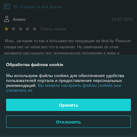
38 отзывов за всё время
Алекс
19.07.2021
Очень плохо
Мош...ки какие то как и большинство продавцов на deal.by Реально 
товара нет но написано что в наличии. На замечание об этом 
нахамили рассказали про экономическое положение в мире и 
стране... Но на сайте так ничего и не изменили. непорядочно по 
Обработка файлов cookie
отношению к людям
Мы используем файлы cookies для обеспечения удобства
Сделка подтверждена через корзину
пользователей портала и предоставления персональных
рекомендаций.
Вы можете настроить файлы cookies или
отключить их.
Дарья
15.07.2021
Принять
Очень плохо
Это просто безобразие. На официальном сайте  и на deal.by 
Отклонить
показывает наличие товара( кондиционеры различных марок). При 
неоднократном заказе, после обработки пишет что заказ отменен, 
хотя есть в наличии!!!! Делаем вывод, делается всё для того, чтобы 