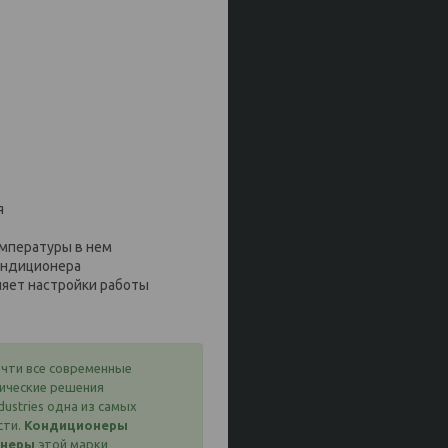
я
мпературы в нем
ондиционера
няет настройки работы
чти все современные
гические решения
dustries одна из самых
сти.
Кондиционеры
онеры
этой марки