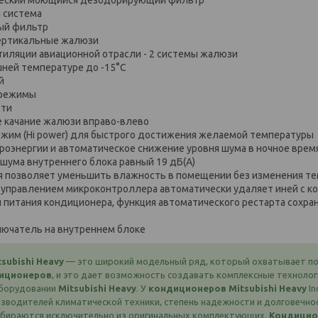
еский моющийся дезодорирующий фильтр
 система
ый фильтр
ертикальные жалюзи
тиляции авиационной отрасли - 2 системы жалюзи
шней температуре до -15°С
й
 режимы
сти
 качание жалюзи вправо-влево
жим (Hi power) для быстрого достижения желаемой температуры
роэнергии и автоматическое снижение уровня шума в ночное врем
 шума внутреннего блока равный 19 дБ(А)
 позволяет уменьшить влажность в помещении без изменения те
 управлением микроконтроллера автоматически удаляет иней с к
 питания кондиционера, функция автоматического рестарта сохра
ючатель на внутреннем блоке
subishi Heavy
— это широкий модельный ряд, который охватывает по
иционеров
, и это дает возможность создавать комплексные техноло
оборудовании
Mitsubishi Heavy
. У
кондиционеров Mitsubishi Heavy
In
изводителей климатической техники, степень надежности и долговечно
обираются исключительно из оригинальных комплектующих.
Кондици