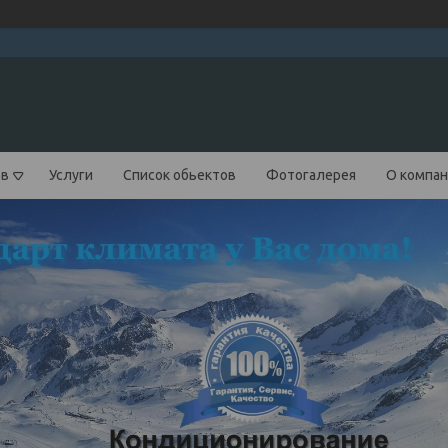
ов
Услуги
Список обьектов
Фотогалерея
О компа