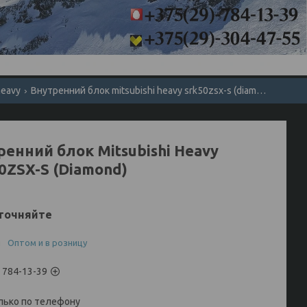
heavy
Внутренний блок mitsubishi heavy srk50zsx-s (diamond)
ренний блок Mitsubishi Heavy
0ZSX-S (Diamond)
точняйте
и
Оптом и в розницу
) 784-13-39
лько по телефону