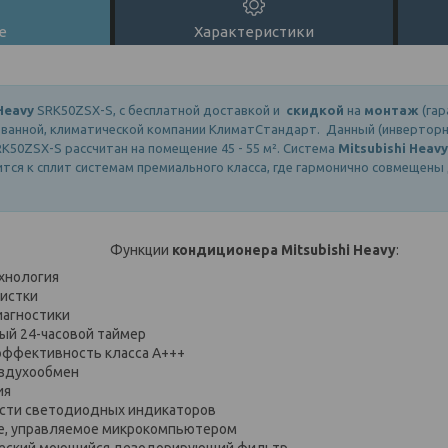
е
Характеристики
 Heavy
SRK50ZSX-S, с бесплатной доставкой и
скидкой
на
монтаж
(гар
ованной, климатической компании КлиматСтандарт. Данный (инвертор
K50ZSX-S рассчитан на помещение 45 - 55 м². Система
Mitsubishi Heavy
сится к сплит системам премиального класса, где гармонично совмещен
Функции
кондиционера Mitsubishi Heavy
:
хнология
истки
иагностики
й 24-часовой таймер
эффективность класса А+++
здухообмен
ия
сти светодиодных индикаторов
е, управляемое микрокомпьютером