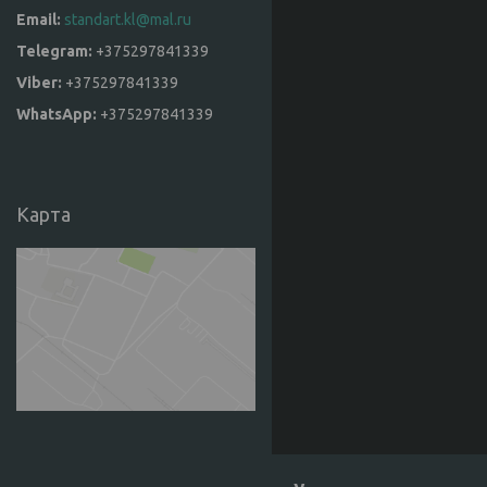
standart.kl@mal.ru
+375297841339
+375297841339
+375297841339
Карта