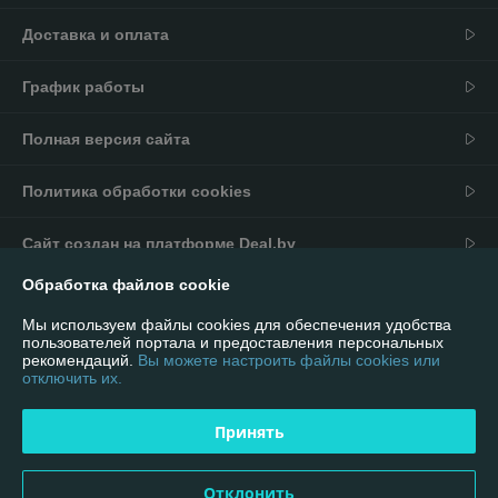
Доставка и оплата
График работы
Полная версия сайта
Политика обработки cookies
Сайт создан на платформе Deal.by
Обработка файлов cookie
Информация для покупателя
Мы используем файлы cookies для обеспечения удобства
Юридическое лицо:
ИП Андриевский Павел Николаевич
пользователей портала и предоставления персональных
г. Минск, ул. Мельникайте 16/92
рекомендаций.
Вы можете настроить файлы cookies или
отключить их.
Регистрационный номер ЕГР: 590981901
УНП: 590981901
Принять
Регистрационный орган: Ошмянский районный исполнительный
комитет
Отклонить