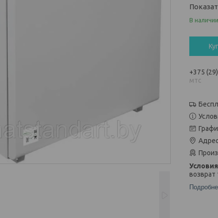
Показа
В наличи
Ку
+375 (29
мтс
Беспл
Услов
Графи
Адрес
Произ
возврат 
Подробне