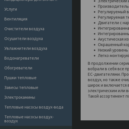
Электрический 
Производитель
Услуги
Регулируемый в
Регулируемая т
Вентиляция
Двигатели с на
Интегрированная
Очистители воздуха
Интегрированны
Осушители воздуха
Акустическая из
Окрашенный кор
Увлажнители воздуха
Низкий уровень
Легко монтирую
Водонагреватели
В продолжении серии
Обогреватели
вобрали в себя все
ЕС-двигателями. Про
Пушки тепловые
воздух, но также оч
широк и включается 
Завесы тепловые
электрическим или в
Такой ассортимент п
Электрокамины
Тепловые насосы воздух-вода
Тепловые насосы воздух-
воздух