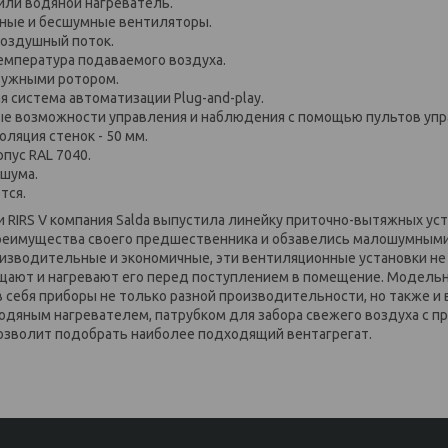
или водяной нагреватель.
ные и бесшумные вентиляторы.
оздушный поток.
емпература подаваемого воздуха.
ружными ротором.
 система автоматизации Plug-and-play.
е возможности управления и наблюдения с помощью пультов управ
оляция стенок - 50 мм.
пус RAL 7040.
 шума.
тся.
 RIRS V компания Salda выпустила линейку приточно-вытяжных уст
 преимущества своего предшественника и обзавелись малошумны
изводительные и экономичные, эти вентиляционные установки не
ищают и нагревают его перед поступлением в помещение. Модель
в себя приборы не только разной производительности, но также и 
одяным нагревателем, патрубком для забора свежего воздуха с пр
озволит подобрать наиболее подходящий вентагрегат.