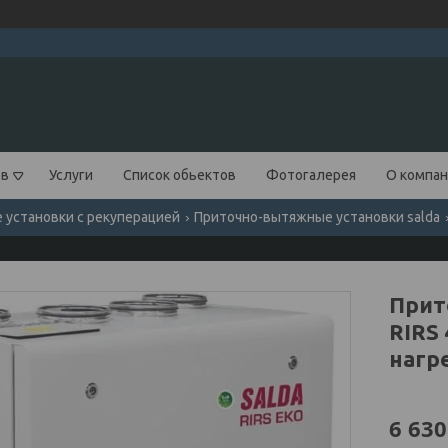
ов
Услуги
Список обьектов
Фотогалерея
О компа
установки с рекуперацией
Приточно-вытяжные установки salda
Прит
RIRS 
нагр
6 630