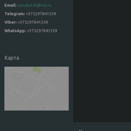
standart.kl@mal.ru
+375297841339
+375297841339
+375297841339
Карта