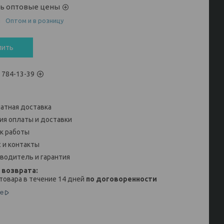
ть оптовые цены
и
Оптом и в розницу
пить
) 784-13-39
атная доставка
ия оплаты и доставки
к работы
 и контакты
водитель и гарантия
товара в течение 14 дней
по договоренности
е