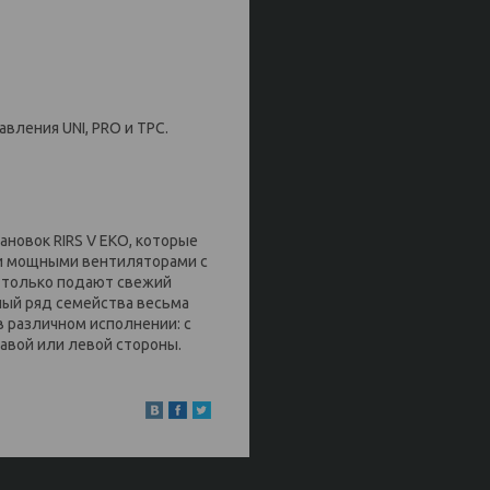
ления UNI, PRO и TPC.
ановок RIRS V EKO, которые
ми мощными вентиляторами с
 только подают свежий
ный ряд семейства весьма
в различном исполнении: с
авой или левой стороны.