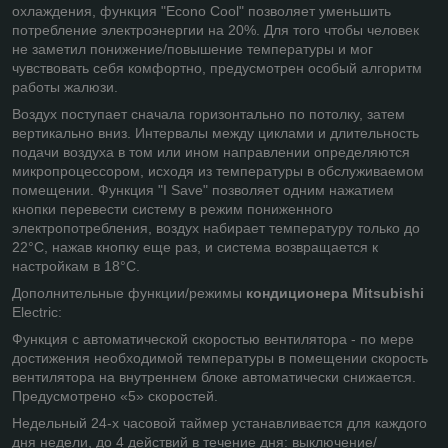
охлаждения, функция "Econo Cool" позволяет уменьшить
потребление электроэнергии на 20%. Для того чтобы человек
не заметил понижение/повышение температуры и мог
чувствовать себя комфортно, предусмотрен особый алгоритм
работы жалюзи.
Воздух поступает сначала горизонтально по потолку, затем
вертикально вниз. Интервалы между циклами и длительность
подачи воздуха в том или ином направлении определяются
микропроцессором, исходя из температуры в обслуживаемом
помещении. Функция "I Save" позволяет одним нажатием
кнопки перевести систему в режим пониженного
электропотребления, воздух набирает температуру только до
22°С, нажав кнопку еще раз, и система возвращается к
настройкам в 18°С.
Дополнительные функции/режимы
кондиционера Mitsubishi
Electric:
Функция с автоматической скоростью вентилятора - по мере
достижения необходимой температуры в помещении скорость
вентилятора на внутреннем блоке автоматически снижается.
Предусмотрено «5» скоростей.
Недельный 24-х часовой таймер устанавливается для каждого
дня недели, до 4 действий в течение дня: выключение/