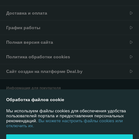
Доставка и оплата
График работы
Полная версия сайта
Политика обработки cookies
Сайт создан на платформе Deal.by
Информация для покупателя
Юридическое лицо:
ИП Андриевский Павел Николаевич
Обработка файлов cookie
г. Минск, ул. Мельникайте 16/92
Мы используем файлы cookies для обеспечения удобства
Регистрационный номер ЕГР: 590981901
пользователей портала и предоставления персональных
рекомендаций.
Вы можете настроить файлы cookies или
УНП: 590981901
отключить их.
Регистрационный орган: Ошмянский районный исполнительный
комитет