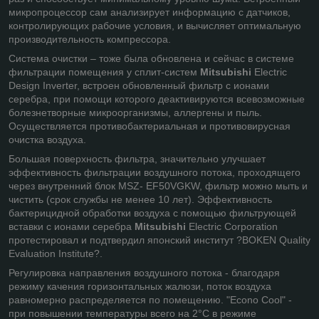
микропроцессор сам анализирует информацию с датчиков,
контролирующих рабочие условия, и вычисляет оптимальную
производительность компрессора.
Система очистки – тоже была обновлена и сейчас в системе
фильтрации помещения у сплит-систем
Mitsubishi
Electric
Design Inverter, встроен обновленный фильтр с ионами
серебра, при помощи которого деактивируются всевозможные
болезнетворные микроорганизмы, аллергены и пыль.
Осуществляется противобактериальная и противовирусная
очистка воздуха.
Большая поверхность фильтра, значительно улучшает
эффективность фильтрации воздушного потока, проходящего
через внутренний блок MSZ- EF50VGKW, фильтр можно мыть и
чистить (срок службы не менее 10 лет). Эффективность
бактерицидной обработки воздуха с помощью фильтрующей
вставки с ионами серебра
Mitsubishi
Electric Corporation
протестировал и подтвердил японский институт ?BOKEN Quality
Evaluation Institute?.
Регулировка направления воздушного потока - благодаря
режиму качения горизонтальных жалюзи, поток воздуха
равномерно распределяется по помещению. "Econo Cool" -
при повышении температуры всего на 2°С в режиме