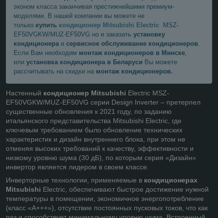
эконом класса заканчивая престижнейшими премиум-
моделями. В нашей компании вы можете не
только
купить
кондиционер Mitsubishi
Electric
MSZ-
EF50VGKW/MUZ-EF50VG но и заказать
установку
кондиционера
и
сервисное обслуживание
кондиционеров
.
Если Вам необходим
монтаж кондиционеров в Минске
,
или
установка кондиционера в
Беларуси
Вы можете
рассчитывать на скидки на
монтаж кондиционеров.
Настенный
кондиционер Mitsubishi
Electric MSZ-
EF50VGKW/MUZ-EF50VG серии Design Inverter – претерпел
существенные обновления к 2021 году, по заданию
итальянского представительства Mitsubishi Electric, где
ключевым требованием было обновление технических
характеристик и дизайн внутреннего блока, при этом не
отменяя высоких требований к качеству, эффективности и
низкому уровню шума (30 дБ), по которым серия «Дизайн»
инвертор является лидером в своем классе.
Инверторные технологии, применяемые в
кондиционерах
Mitsubishi
Electric, обеспечивают быстрое достижение нужной
температуры в помещении, экономичное энергопотребление
(класс «А+++»), отсутствие постоянных пусковых токов, что как
раз и способствует минимальному уровню шума. Встроенный