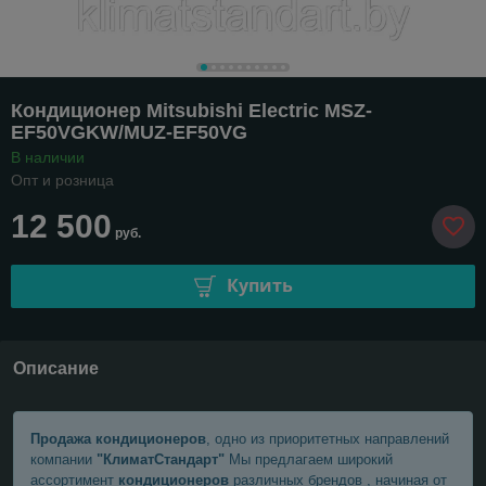
Кондиционер Mitsubishi Electric MSZ-
EF50VGKW/MUZ-EF50VG
В наличии
Опт и розница
12 500
руб.
Купить
Описание
Продажа кондиционеров
, одно из приоритетных направлений
компании
"КлиматСтандарт"
Мы предлагаем широкий
ассортимент
кондиционеров
различных брендов , начиная от