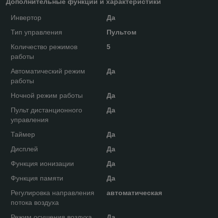
Дополнительные функции и характеристики
Инвертор
Да
Тип управления
Пультом
Количество режимов
5
работы
Автоматический режим
Да
работы
Ночной режим работы
Да
Пульт дистанционного
Да
управления
Таймер
Да
Дисплей
Да
Функция ионизации
Да
Функция памяти
Да
Регулировка направления
автоматическая
потока воздуха
Режим осушения воздуха
Да