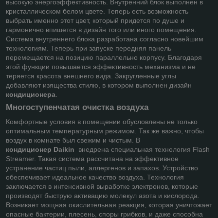
высокую энергоэффективность. Внутренний блок выполнен в
кристаллическом белом цвете. Теперь есть возможность
выбрать именно этот цвет, который придется по душе и
гармонично впишется в дизайн того или иного помещения.
Система внутреннего блока разработана согласно новейшим
технологиям. Теперь при запуске передняя панель
перемещается на позицию параллельно корпусу. Благодаря
этой функции повышается эффективность механизма и не
теряется красота внешнего вида. Закругленные углы
добавляют изящества стилю, в котором выполнен дизайн
кондиционера
.
Многоступенчатая очистка воздуха
Комфортные условия в помещении обусловлены не только
оптимальным температурным режимом. Так же важно, чтобы
воздух в комнате был свежим и чистым. В
кондиционер
Daikin
внедрена специальная технология Flash
Streamer. Такая система рассчитана на эффективное
устранение частиц пыли, аллергенов и запахов. Устройство
обеспечивает идеальное качество воздуха. Технология
заключается в интенсивной выработке электронов, которые
производят быструю активацию молекул азота и кислорода.
Возникает мощная окислительная реакция, которая уничтожает
опасные бактерии, плесень, споры грибков, и даже способна