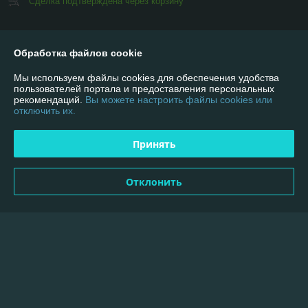
Сделка подтверждена через корзину
Показать все отзывы
Обработка файлов cookie
Мы используем файлы cookies для обеспечения удобства
О нас
пользователей портала и предоставления персональных
рекомендаций.
Вы можете настроить файлы cookies или
отключить их.
Контакты
Принять
Доставка и оплата
График работы
Отклонить
Полная версия сайта
Политика обработки cookies
Сайт создан на платформе Deal.by