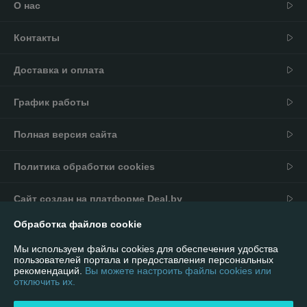
О нас
Контакты
Доставка и оплата
График работы
Полная версия сайта
Политика обработки cookies
Сайт создан на платформе Deal.by
Обработка файлов cookie
Информация для покупателя
Мы используем файлы cookies для обеспечения удобства
Юридическое лицо:
ИП Андриевский Павел Николаевич
пользователей портала и предоставления персональных
г. Минск, ул. Мельникайте 16/92
рекомендаций.
Вы можете настроить файлы cookies или
отключить их.
Регистрационный номер ЕГР: 590981901