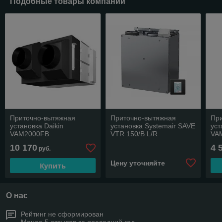
Подобные товары компании
Приточно-вытяжная
Приточно-вытяжная
Пр
установка Daikin
установка Systemair SAVE
уст
VAM2000FВ
VTR 150/B L/R
VA
500W/1000W
10 170
4 
руб.
Цену уточняйте
Купить
О нас
Рейтинг не сформирован