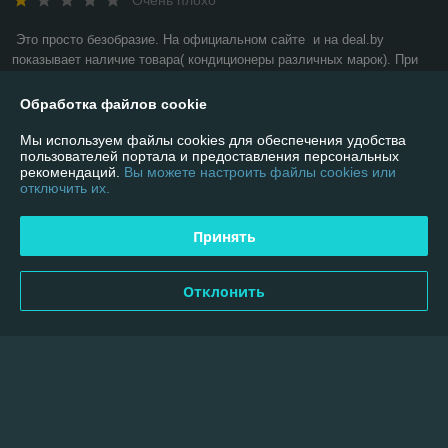
Очень плохо
Это просто безобразие. На официальном сайте  и на deal.by 
показывает наличие товара( кондиционеры различных марок). При 
неоднократном заказе, после обработки пишет что заказ отменен, 
хотя есть в наличии!!!! Делаем вывод, делается всё для того, чтобы 
Обработка файлов cookie
покупали варианты дорогие. Хотя наличие дешёвых вариантов есть. 
Мы используем файлы cookies для обеспечения удобства
Перестаньте обманывать людей!
пользователей портала и предоставления персональных
рекомендаций.
Вы можете настроить файлы cookies или
Сделка подтверждена через корзину
отключить их.
Показать все отзывы
Принять
Отклонить
О нас
Контакты
Доставка и оплата
График работы